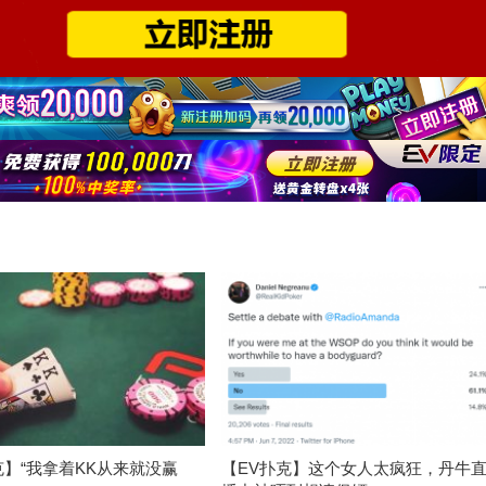
克】“我拿着KK从来就没赢
【EV扑克】这个女人太疯狂，丹牛