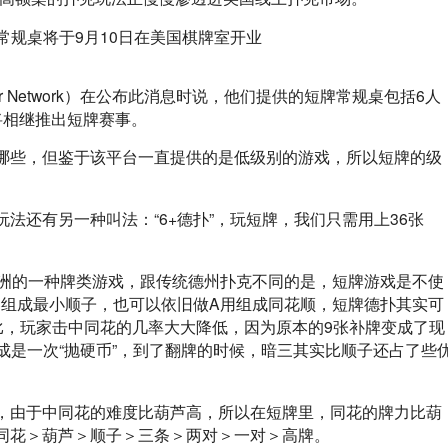
er Network）在公布此消息时说，他们提供的短牌常规桌包括6人
将相继推出短牌赛事。
哪些，但鉴于该平台一直提供的是低级别的游戏，所以短牌的级
法还有另一种叫法：“6+德扑”，玩短牌，我们只需用上36张
亚洲的一种牌类游戏，跟传统德州扑克不同的是，短牌游戏是不使
充当5组成最小顺子，也可以依旧做A用组成同花顺，短牌德扑其实可
比，玩家击中同花的几率大大降低，因为原本的9张补牌变成了现
说成是一次“抛硬币”，到了翻牌的时候，暗三其实比顺子还占了些
，由于中同花的难度比葫芦高，所以在短牌里，同花的牌力比葫
同花＞葫芦＞顺子＞三条＞两对＞一对＞高牌。