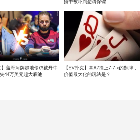
播中被吓到想请保镖
克】盖哥河牌超池偷鸡被丹牛
【EV扑克】拿A7撞上7-7-x的翻牌，
失44万美元超大底池
价值最大化的玩法是？