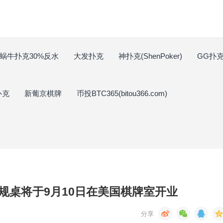
蜗牛扑克30%反水
大发扑克
神扑克(ShenPoker)
GG扑克(
扑克
新葡京棋牌
币投BTC365(bitou366.com)
规桌将于9月10日在美国棋牌室开业