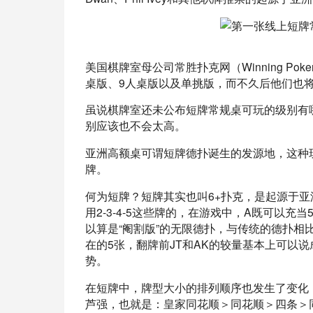
美国棋牌室母公司常胜扑克网（Winning Pok
桌版、9人桌版以及单挑版，而不久后他们也
虽说棋牌室还未公布短牌常规桌可玩的级别有
别应该也不会太高。
亚洲高额桌可谓短牌德扑诞生的发源地，这种玩
牌。
何为短牌？短牌其实也叫6+扑克，是起源于
用2-3-4-5这些牌的，在游戏中，A既可以
以算是“阉割版”的无限德扑，与传统的德扑相
在的5张，翻牌前JT和AK的较量基本上可以
势。
在短牌中，牌型大小的排列顺序也发生了变化
芦强，也就是：皇家同花顺＞同花顺＞四条＞