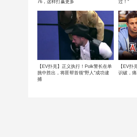
76，这样打赢更多
过！”
【EV扑克】正义执行！Polk警长在单
【EV扑
挑中胜出，将匪帮首领“野人”成功逮
识破，痛
捕