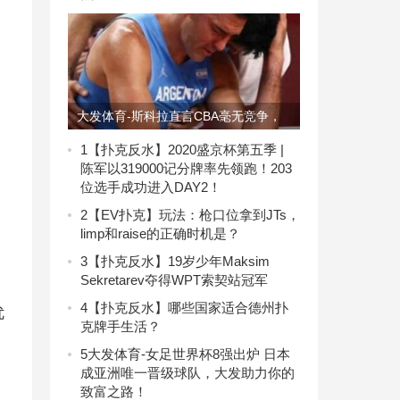
大发体育-斯科拉直言CBA毫无竞争，
工作机会太多只能培养混，大发助力你
1
【扑克反水】2020盛京杯第五季 |
陈军以319000记分牌率先领跑！203
的致富之路！
位选手成功进入DAY2！
2
【EV扑克】玩法：枪口位拿到JTs，
limp和raise的正确时机是？
3
【扑克反水】19岁少年Maksim
Sekretarev夺得WPT索契站冠军
4
【扑克反水】哪些国家适合德州扑
优
克牌手生活？
5
大发体育-女足世界杯8强出炉 日本
成亚洲唯一晋级球队，大发助力你的
致富之路！