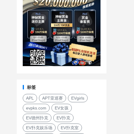
标签
APL
APT亚巡赛
EVgirls
evpks.com
EV女孩
EV德州扑克
EV扑克
EV扑克娱乐场
EV扑克室