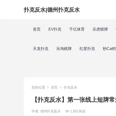
扑克反水|德州扑克反水
首页
EV扑克
千亿体育
乐虎棋牌
天龙扑克
乐淘棋牌
红星扑克
秒Call
您的位置
首页
扑克反水
【扑克反水】第一张线上短牌常
作者:
德州扑克返水
1,851
阅读