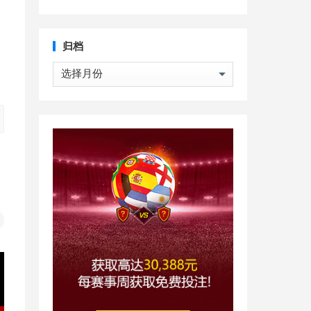
归档
归
档