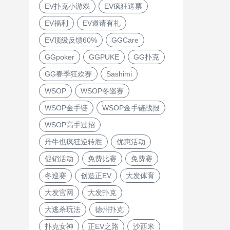
EV扑克小游戏
EV疯狂送票
EV福利
EV邀请有礼
EV顶级反馈60%
GGCare
GGpoker
GGPUKE
GG扑克
GG春季狂欢赛
Sashimi
WSOP
WSOP冬巡赛
WSOP金手链
WSOP金手链战报
WSOP高手过招
丹牛也疯狂逆转胜
优惠活动
促销活动
免费比赛
免费赛
冬巡赛
创造正EV
大发体育
大发官网
大发扑克
大逃杀玩法
德州扑克
扑克女神
正EV之路
沙西米