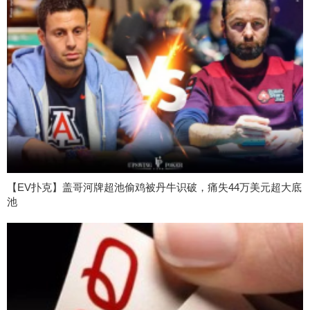
【EV扑克】盖哥河牌超池偷鸡被丹牛识破，痛失44万美元超大底
池