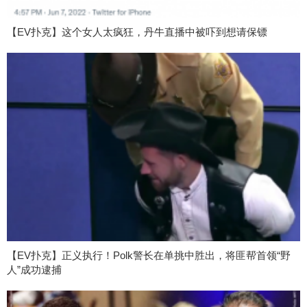
【EV扑克】这个女人太疯狂，丹牛直播中被吓到想请保镖
【EV扑克】正义执行！Polk警长在单挑中胜出，将匪帮首领“野
人”成功逮捕