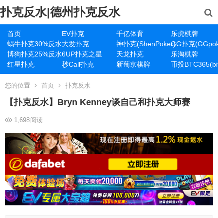
扑克反水|德州扑克反水
首页
EV扑克
千亿体育
乐虎棋牌
蜗牛扑克30%反水
大发扑克
神扑克(ShenPoker)
GG扑克(GGpok
博狗扑克25%反水
6UP扑克之星
天龙扑克
乐淘棋牌
红星扑克
秒Call扑克
新葡京棋牌
币投BTC365(bit
您的位置
首页
扑克反水
【扑克反水】Bryn Kenney谈自己和扑克大师赛
1,698
阅读