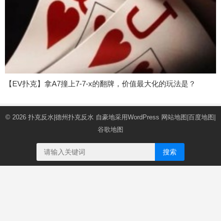
【EV扑克】拿A7撞上7-7-x的翻牌，价值最大化的玩法是？
© 2026
扑克反水|德州扑克反水
自豪地采用WordPress
网站地图
|
百度地图
|
谷歌地图
搜索