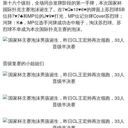
第十六个级别，全场同步发牌阶段的第一手牌，本次国家杯
国际扑克主赛泡沫诞生了。在7♦Q♠10♥6♥的牌面上苏烈球SB
位持7♥7♣和MP位的J♥9♥打光，MP位记分牌Cover苏烈球；
河牌：K♣，MP位选手河牌成功击中顺子，淘汰苏烈球。苏
烈球不幸成为本次国际扑克主赛的泡沫。
晋级复赛的小姐姐们