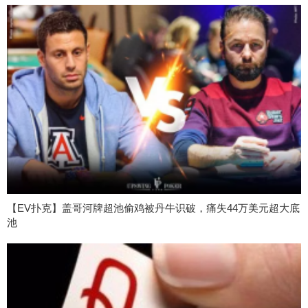
【EV扑克】盖哥河牌超池偷鸡被丹牛识破，痛失44万美元超大底
池