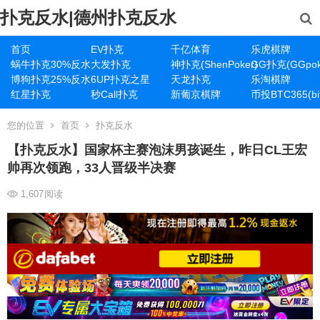
扑克反水|德州扑克反水
首页
EV扑克
千亿体育
乐虎棋牌
蜗牛扑克30%反水
大发扑克
神扑克(ShenPoker)
GG扑克(GGpok
博狗扑克25%反水
6UP扑克之星
天龙扑克
乐淘棋牌
红星扑克
秒Call扑克
新葡京棋牌
币投BTC365(bit
您的位置
首页
扑克反水
【扑克反水】国家杯主赛泡沫男孩诞生，昨日CL王宏
帅再次领跑，33人晋级半决赛
1,607
阅读