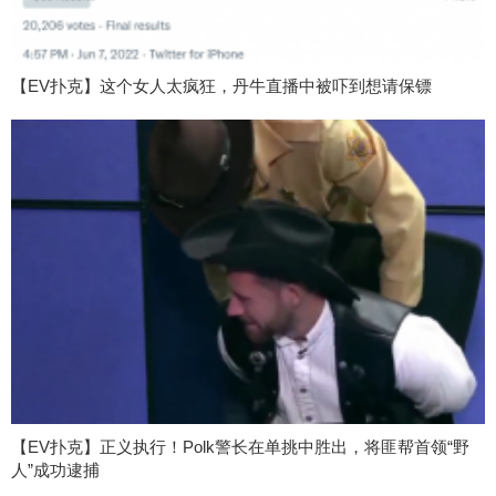
【EV扑克】这个女人太疯狂，丹牛直播中被吓到想请保镖
【EV扑克】正义执行！Polk警长在单挑中胜出，将匪帮首领“野
人”成功逮捕