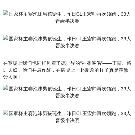
在赛场上我们也同样见着了德扑界的“神雕侠侣”——王堃、路
迪夫妇，他们并肩作战，在牌桌上一起厮杀的样子真是羡煞
旁人啊！ 