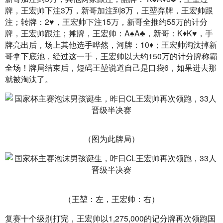
牌，王宏帅下注3万，新哥加注到8万，王堃弃牌，王宏帅跟
注；转牌：2♥，王宏帅下注15万，新哥全推约55万的计分
牌，王宏帅跟注；摊牌，王宏帅：A♠A♣，新哥：K♦K♥，手
牌亮出后，场上其他选手哗然，河牌：10♦；王宏帅淘汰掉新
哥拿下底池，经过这一手，王宏帅以大约150万的计分牌称霸
全场！牌局结束后，短码王堃说道自己是口袋6，如果进去那
就被淘汰了。
（图为此牌局）
（王堃：左，王宏帅：右）
复赛十个级别打完，王宏帅以1,275,000的记分牌再次领跑国