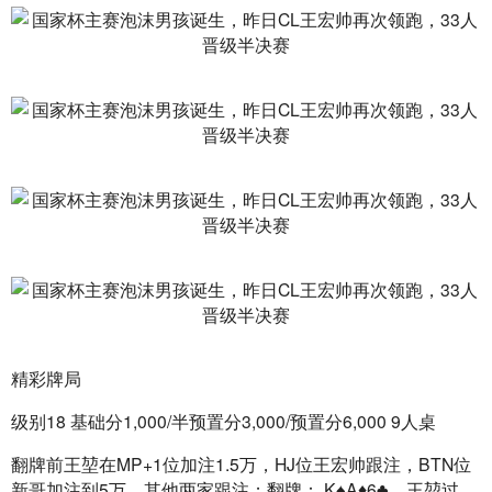
精彩牌局
级别18 基础分1,000/半预置分3,000/预置分6,000 9人桌
翻牌前王堃在MP+1位加注1.5万，HJ位王宏帅跟注，BTN位
新哥加注到5万，其他两家跟注；翻牌： K♠A♦6♣，王堃过