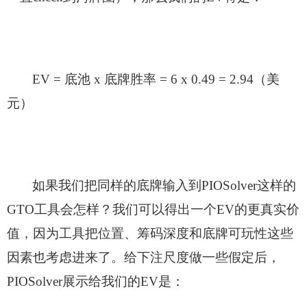
EV =
底池 x 底牌胜率 = 6 x 0.49 = 2.94（美
元）
如果我们把同样的底牌输入到PIOSolver这样的
GTO工具会怎样？我们可以得出一个EV的更真实价
值，因为工具把位置、筹码深度和底牌可玩性这些
因素也考虑进来了。给下注尺度做一些假定后，
PIOSolver展示给我们的EV是：