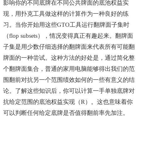
影响你的不同底牌在不同公共牌面的底池权益实
现，用扑克工具做这样的计算作为一种良好的练
习。当你开始用这些GTO工具运行翻牌面子集时
（flop subsets），情况变得真正有趣起来。翻牌面
子集是用少数仔细选择的翻牌面来代表所有可能翻
牌面的一种尝试。这种方法的好处是，通过简化整
个翻牌面集合，普通的家用电脑能够得出我们的范
围翻前对抗另一个范围绩效如何的一些有意义的结
论。了解这些知识后，你可以计算一手单独底牌对
抗给定范围的底池权益实现（R）。这也意味着你
可以判断任何给定底牌是否值得翻前率先加注。