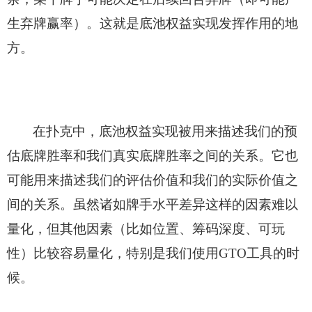
生弃牌赢率）。这就是底池权益实现发挥作用的地
方。
在扑克中，底池权益实现被用来描述我们的预
估底牌胜率和我们真实底牌胜率之间的关系。它也
可能用来描述我们的评估价值和我们的实际价值之
间的关系。虽然诸如牌手水平差异这样的因素难以
量化，但其他因素（比如位置、筹码深度、可玩
性）比较容易量化，特别是我们使用GTO工具的时
候。