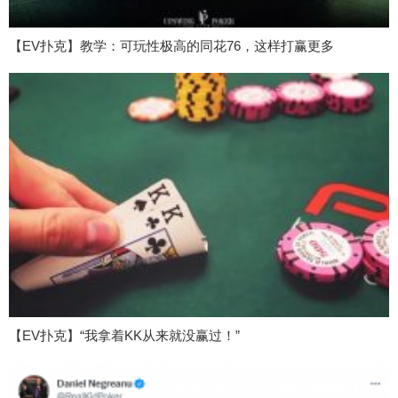
【EV扑克】教学：可玩性极高的同花76，这样打赢更多
【EV扑克】“我拿着KK从来就没赢过！”