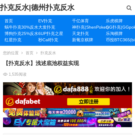
扑克反水|德州扑克反水
首页
EV扑克
千亿体育
乐虎棋牌
蜗牛扑克30%反水
大发扑克
神扑克(ShenPoker)
GG扑克(GGpok
博狗扑克25%反水
6UP扑克之星
天龙扑克
乐淘棋牌
红星扑克
秒Call扑克
新葡京棋牌
币投BTC365(bit
您的位置
首页
扑克反水
【扑克反水】浅述底池权益实现
1,535
阅读