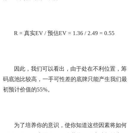
R =
真实EV / 预估EV = 1.36 / 2.49 = 0.55
因此，我们可以看出，由于处在不利位置，筹
码底池比较高，一手可性差的底牌只能产生我们最
初预计价值的55%。
为了培养你的意识，使你知道这些因素将如何