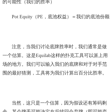
的可能性（我们的胜率）
Pot Equity
（PE，底池权益）＝我们的底池份额
注意，当我们讨论底牌胜率时，我们通常是做
一个估算。这是Equilab这样的扑克工具可以派上用
场的地方。我们可以输入我们的底牌和对于对手范
围的最好猜测，工具将为我们计算出百分比胜率。
当然，这只是一个估算，因为假设还有筹码剩
余，某个牌手可能决定在后续回合弃牌（即可能产