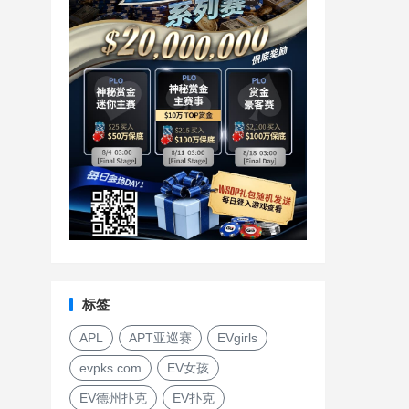
标签
APL
APT亚巡赛
EVgirls
evpks.com
EV女孩
EV德州扑克
EV扑克