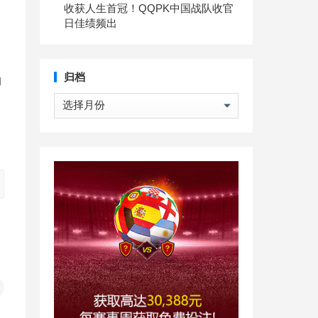
收获人生首冠！QQPK中国战队收官
日佳绩频出
归档
的
归
档