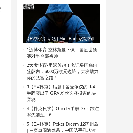
坐
【EV扑克】话题 | Matt Berkey指控诈
骗团伙利用新技术窃取数百万美元
1
迈博体育 克林斯曼下课！国足世预
，
赛对手全部换帅
2
大发体育-重返英超！名记曝阿森纳
签萨内，6000万欧元边锋，大发助力
你的致富之路！
3
【EV扑克】话题 | 备受争议的 J-4
手牌突出了 GPA 粉丝选择投票的决
到
赛轮
4
【扑克反水】Grinder手册-37：跟注
看
率先加注－6
5
【EV扑克】Poker Dream 12济州岛
| 主赛事圆满落幕，中国选手孔庆涛