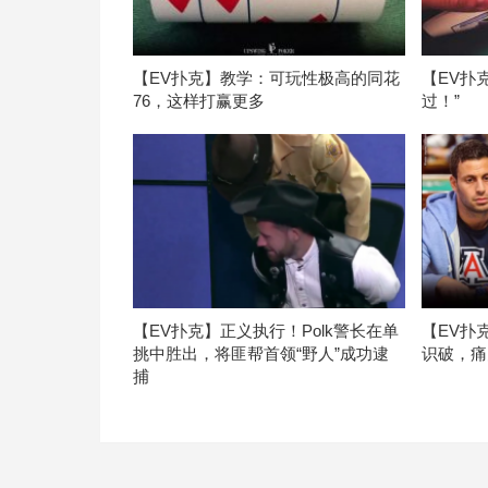
【EV扑克】教学：可玩性极高的同花
【EV扑
76，这样打赢更多
过！”
【EV扑克】正义执行！Polk警长在单
【EV扑
挑中胜出，将匪帮首领“野人”成功逮
识破，痛
捕