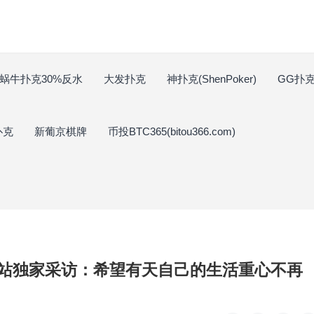
蜗牛扑克30%反水
大发扑克
神扑克(ShenPoker)
GG扑克(
扑克
新葡京棋牌
币投BTC365(bitou366.com)
州岛站独家采访：希望有天自己的生活重心不再