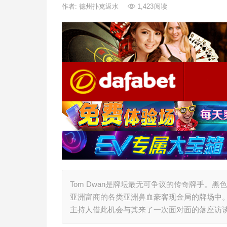
作者:
德州扑克返水
1,423
阅读
Tom Dwan是牌坛最无可争议的传奇牌手。
亚洲富商的各类亚洲鼻血豪客现金局的牌场中
主持人借此机会与其来了一次面对面的落座访