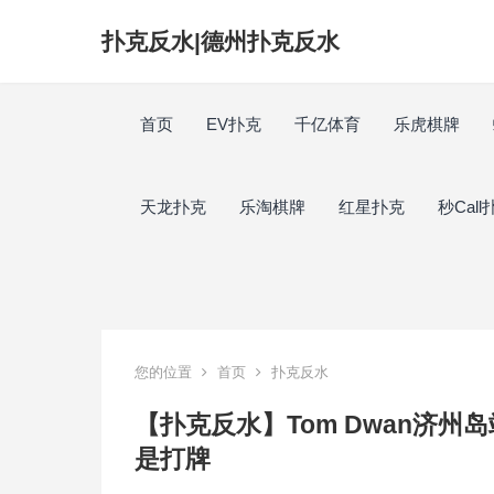
扑克反水|德州扑克反水
首页
EV扑克
千亿体育
乐虎棋牌
天龙扑克
乐淘棋牌
红星扑克
秒Call
您的位置
首页
扑克反水
【扑克反水】Tom Dwan济
是打牌