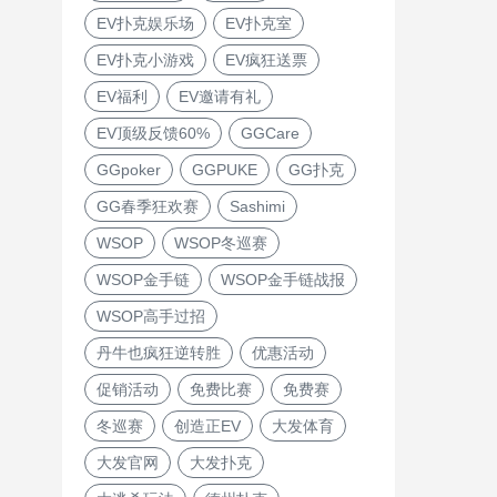
EV扑克娱乐场
EV扑克室
EV扑克小游戏
EV疯狂送票
EV福利
EV邀请有礼
EV顶级反馈60%
GGCare
GGpoker
GGPUKE
GG扑克
GG春季狂欢赛
Sashimi
WSOP
WSOP冬巡赛
WSOP金手链
WSOP金手链战报
WSOP高手过招
丹牛也疯狂逆转胜
优惠活动
促销活动
免费比赛
免费赛
冬巡赛
创造正EV
大发体育
大发官网
大发扑克