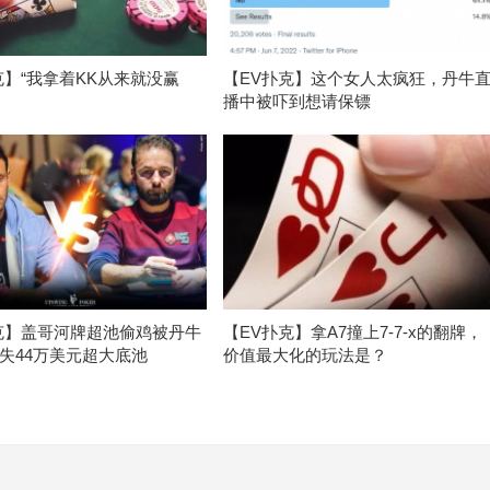
克】“我拿着KK从来就没赢
【EV扑克】这个女人太疯狂，丹牛
播中被吓到想请保镖
克】盖哥河牌超池偷鸡被丹牛
【EV扑克】拿A7撞上7-7-x的翻牌，
失44万美元超大底池
价值最大化的玩法是？