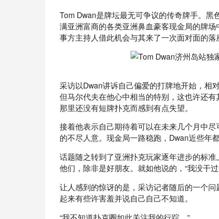
Tom Dwan是牌坛最无可争议的传奇牌手
满亚洲富商的各类亚洲鼻血豪客现金局的牌场
事方主持人借此机会与其来了一次面对面的落
采访以Dwan讲诉自己偏爱的打牌地开始，相
但马尔代夫在他心中相当的特别，这也许还有
那里还没有短牌扑克而感到有点失望。
接着他表示自己期待着可以在未来几个月中尽
的不尽人意。现金局一路稳跑，Dwan近些年
话题随之转到了亚洲扑克玩家逐年进步的标准上
他们，除非是好朋友。就如他说的，“我没干过
让人感到的惊讶的是，采访记者随后的一个问题
起来有些许害羞并说自己自己不知道。
“我不知道扑克圈如此关注我的行踪。”