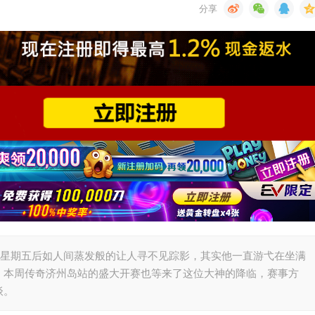
黑色星期五后如人间蒸发般的让人寻不见踪影，其实他一直游弋在坐满
。本周传奇济州岛站的盛大开赛也等来了这位大神的降临，赛事方
谈。