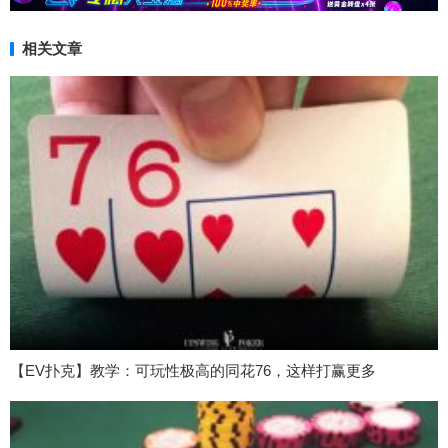
相关文章
【EV扑克】教学：可玩性极高的同花76，这样打赢更多