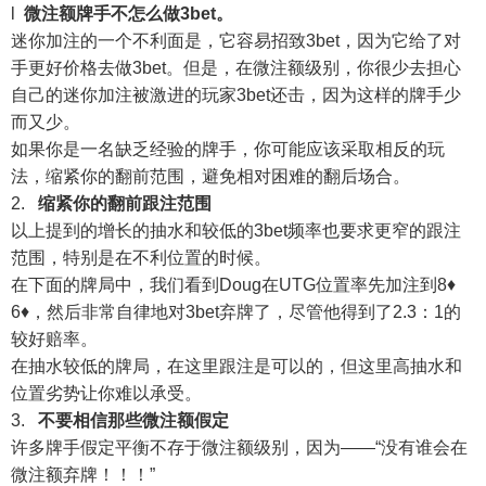
l
微注额牌手不怎么做3bet。
迷你加注的一个不利面是，它容易招致3bet，因为它给了对
手更好价格去做3bet。但是，在微注额级别，你很少去担心
自己的迷你加注被激进的玩家3bet还击，因为这样的牌手少
而又少。
如果你是一名缺乏经验的牌手，你可能应该采取相反的玩
法，缩紧你的翻前范围，避免相对困难的翻后场合。
2.
缩紧你的翻前跟注范围
以上提到的增长的抽水和较低的3bet频率也要求更窄的跟注
范围，特别是在不利位置的时候。
在下面的牌局中，我们看到Doug在UTG位置率先加注到8♦
6♦，然后非常自律地对3bet弃牌了，尽管他得到了2.3：1的
较好赔率。
在抽水较低的牌局，在这里跟注是可以的，但这里高抽水和
位置劣势让你难以承受。
3.
不要相信那些微注额假定
许多牌手假定平衡不存于微注额级别，因为——“没有谁会在
微注额弃牌！！！”