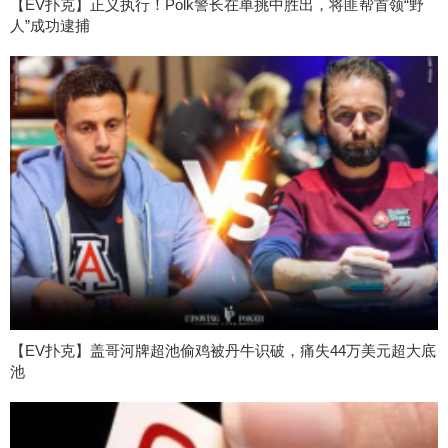
【EV扑克】正义执行！Polk警长在单挑中胜出，将匪帮首领“野
人”成功逮捕
【EV扑克】盖哥河牌超池偷鸡被丹牛识破，痛失44万美元超大底
池