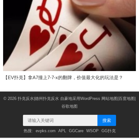
【EV扑克】拿A7撞上7-7-x的翻牌，价值最大化的玩法是？
© 2026
扑克反水|德州扑克反水
自豪地采用WordPress
网站地图
|
百度地图
|
谷歌地图
搜索
热搜:
evpks.com
APL
GGCare
WSOP
GG扑克