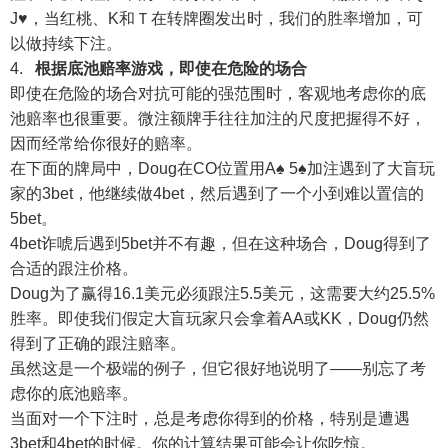
J♥，当红桃、K和Ｔ在转牌圈发出时，我们的胜率增加，可
以做持续下注。
4.
根据底池赔率游戏，即使在危险的场合
即使在危险的场合对抗可能的强范围时，客观地考虑你的底
池赔率也很重要。微注额牌手往往加注的尺度把握得不好，
因而经常给你很好的赔率。
在下面的牌局中，Doug在CO位置用A♠ 5♠加注遇到了大盲玩
家的3bet，他继续做4bet，然后遇到了一个小到难以置信的
5bet。
4bet诈唬后遇到5bet并不有趣，但在这种场合，Doug得到了
合适的跟注价格。
Doug为了赢得16.1美元必须跟注5.5美元，这需要大约25.5%
胜率。即使我们假定大盲玩家只会拿着AA或KK，Doug仍然
得到了正确的跟注赔率。
虽然这是一个极端的例子，但它很好地说明了——别忘了考
虑你的底池赔率。
当面对一个下注时，总是考虑你得到的价格，特别是遭遇
3bet和4bet的时候。你的计算结果可能会让你吃惊。