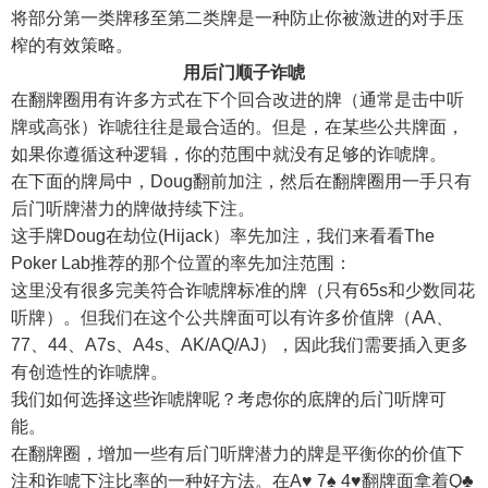
将部分第一类牌移至第二类牌是一种防止你被激进的对手压
榨的有效策略。
用后门顺子诈唬
在翻牌圈用有许多方式在下个回合改进的牌（通常是击中听
牌或高张）诈唬往往是最合适的。但是，在某些公共牌面，
如果你遵循这种逻辑，你的范围中就没有足够的诈唬牌。
在下面的牌局中，Doug翻前加注，然后在翻牌圈用一手只有
后门听牌潜力的牌做持续下注。
这手牌Doug在劫位(Hijack）率先加注，我们来看看The
Poker Lab推荐的那个位置的率先加注范围：
这里没有很多完美符合诈唬牌标准的牌（只有65s和少数同花
听牌）。但我们在这个公共牌面可以有许多价值牌（AA、
77、44、A7s、A4s、AK/AQ/AJ），因此我们需要插入更多
有创造性的诈唬牌。
我们如何选择这些诈唬牌呢？考虑你的底牌的后门听牌可
能。
在翻牌圈，增加一些有后门听牌潜力的牌是平衡你的价值下
注和诈唬下注比率的一种好方法。在A♥ 7♠ 4♥翻牌面拿着Q♣