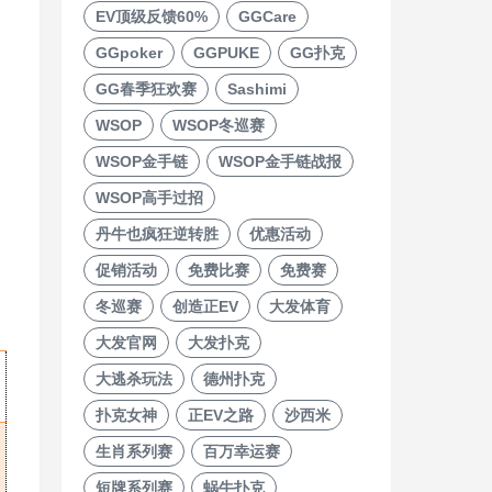
EV顶级反馈60%
GGCare
GGpoker
GGPUKE
GG扑克
GG春季狂欢赛
Sashimi
WSOP
WSOP冬巡赛
WSOP金手链
WSOP金手链战报
WSOP高手过招
丹牛也疯狂逆转胜
优惠活动
促销活动
免费比赛
免费赛
冬巡赛
创造正EV
大发体育
大发官网
大发扑克
大逃杀玩法
德州扑克
扑克女神
正EV之路
沙西米
生肖系列赛
百万幸运赛
短牌系列赛
蜗牛扑克