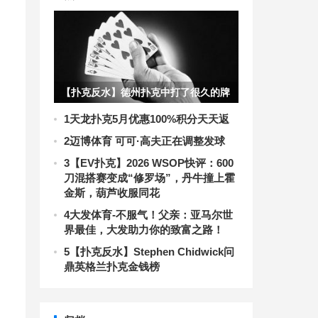
【扑克反水】德州扑克中打了很久的牌
都没成绩怎么办？
1
天龙扑克5月优惠100%积分天天返
2
迈博体育 可可·高夫正在调整发球
3
【EV扑克】2026 WSOP快评：600
刀混搭赛变成“修罗场”，丹牛撞上霍
金斯，葫芦收服同花
4
大发体育-不服气！父亲：亚马尔世
界最佳，大发助力你的致富之路！
5
【扑克反水】Stephen Chidwick问
鼎英格兰扑克金钱榜