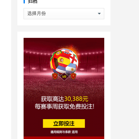
归档
归
档