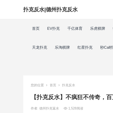
扑克反水|德州扑克反水
首页
EV扑克
千亿体育
乐虎棋牌
天龙扑克
乐淘棋牌
红星扑克
秒Call
您的位置
首页
扑克反水
【扑克反水】不疯狂不传奇，百
作者:
德州扑克返水
1,528
阅读