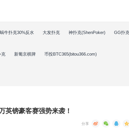
蜗牛扑克30%反水
大发扑克
神扑克(ShenPoker)
GG扑克(
扑克
新葡京棋牌
币投BTC365(bitou366.com)
万英镑豪客赛强势来袭！