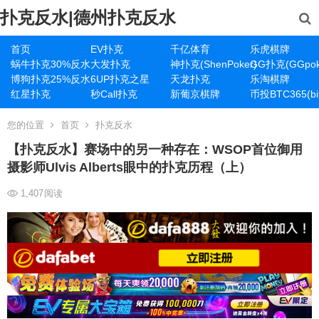
扑克反水|德州扑克反水
首页
EV扑克
千亿体育
乐虎棋牌
蜗牛扑克30%反水
大发扑克
神扑克(ShenPoker)
GG扑克(GGpok
博狗扑克25%反水
6UP扑克之星
天龙扑克
乐淘棋牌
红星扑克
秒Call扑克
新葡京棋牌
币投BTC365(bit
您的位置
首页
扑克反水
【扑克反水】赛场中的另一种存在：WSOP首位御用
摄影师Ulvis Alberts眼中的扑克历程（上）
1,407
阅读