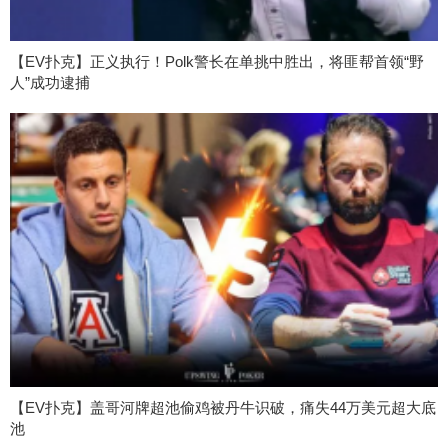
【EV扑克】正义执行！Polk警长在单挑中胜出，将匪帮首领“野
人”成功逮捕
【EV扑克】盖哥河牌超池偷鸡被丹牛识破，痛失44万美元超大底
池