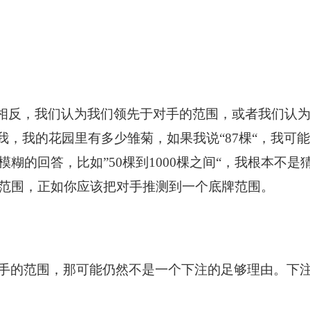
。相反，我们认为我们领先于对手的范围，或者我们认
我，我的花园里有多少雏菊，如果我说“87棵“，我可能
糊的回答，比如”50棵到1000棵之间“，我根本不是
范围，正如你应该把对手推测到一个底牌范围。
手的范围，那可能仍然不是一个下注的足够理由。下