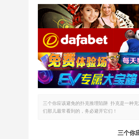
三个你应该避免的扑克推理陷阱 扑克是一种
们那儿最常看到的，务必避开它们！
三个你