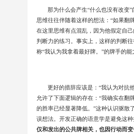
那为什么会产生“什么也没有改变
思维往往伴随着这样的想法：“如果翻
在这里思维有点混乱，因为他假定自己
判断力的练习。事实上，这样的判断往
称“我认为我拿着最好牌。”的牌手的能
更好的措辞应该是：“我认为对抗
允许了下面逻辑的存在：“我确实在翻
的胜率已经显著降低。”这种认识驱散
误想法。开发正确的语意学是避免这种推
仅和发出的公共牌相关，也因行动而变