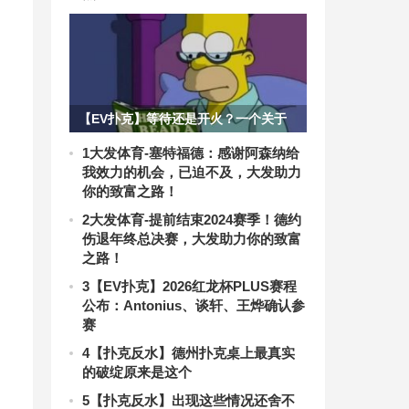
【EV扑克】等待还是开火？一个关于
慢玩的讨论
1
大发体育-塞特福德：感谢阿森纳给
我效力的机会，已迫不及，大发助力
你的致富之路！
2
大发体育-提前结束2024赛季！德约
伤退年终总决赛，大发助力你的致富
之路！
3
【EV扑克】2026红龙杯PLUS赛程
公布：Antonius、谈轩、王烨确认参
赛
4
【扑克反水】德州扑克桌上最真实
的破绽原来是这个
5
【扑克反水】出现这些情况还舍不