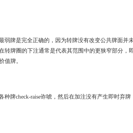
最弱牌是完全正确的，因为转牌没有改变公共牌面并
在转牌圈的下注通常是代表其范围中的更狭窄部分，
价值牌。
牌check-raise诈唬，然后在加注没有产生即时弃牌