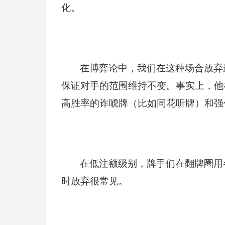
化。
在博弈论中，我们在这种场合放弃
保证对手的范围维持不变。事实上，他
高胜率的诈唬牌（比如同花听牌）和强
在低注额级别，牌手们在翻牌圈用各种
时放弃很常见。