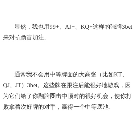
显然，我也用99+、AJ+、KQ+这样的强牌3bet
来对抗偷盲加注。
通常我不会用中等牌面的大高张（比如KT、
QJ、JT）3bet。这些牌在跟注后能很好地游戏，因
为它们给了你翻牌圈击中顶对的很好机会，使你打
败拿着次好牌的对手，赢得一个中等底池。