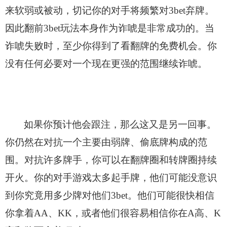
来软弱或被动，切记你的对手将频繁对3bet弃牌。
因此翻前3bet玩法本身作为诈唬是非常成功的。当
诈唬失败时，至少你得到了看翻牌的免费机会。你
没有任何必要对一个现在更强的范围继续诈唬。
如果你预计他会跟注，那么这又是另一回事。
你仍然在对抗一个主要由弱牌、偷底牌构成的范
围。对抗许多牌手，你可以在翻牌圈和转牌圈持续
开火。你的对手游戏太多起手牌，他们可能没意识
到你究竟用多少牌对他们3bet。他们可能很快相信
你拿着AA、KK，或者他们很容易相信你在A高、K