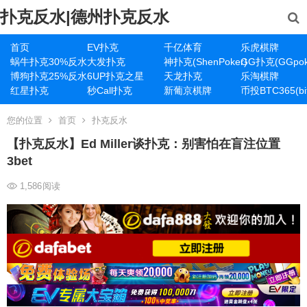
扑克反水|德州扑克反水
首页
EV扑克
千亿体育
乐虎棋牌
蜗牛扑克30%反水
大发扑克
神扑克(ShenPoker)
GG扑克(GGpok
博狗扑克25%反水
6UP扑克之星
天龙扑克
乐淘棋牌
红星扑克
秒Call扑克
新葡京棋牌
币投BTC365(bit
您的位置
首页
扑克反水
【扑克反水】Ed Miller谈扑克：别害怕在盲注位置
3bet
1,586
阅读