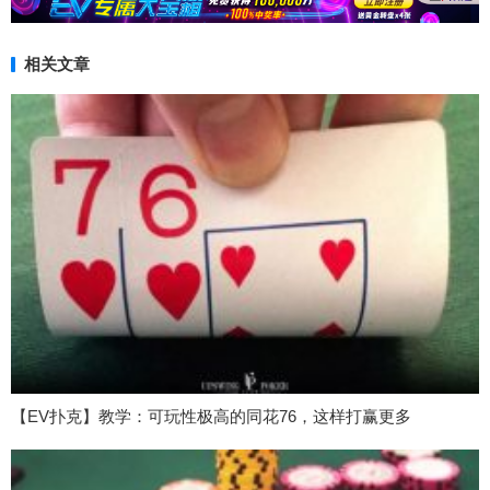
相关文章
【EV扑克】教学：可玩性极高的同花76，这样打赢更多