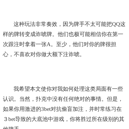
这种玩法非常奏效，因为牌手不太可能把QQ这
样的牌转变成诈唬牌。他们也极可能相信你在第一
次跟注时拿着一张A。至少，他们对你的牌很担
心，不喜欢对你做大额下注诈唬。
我希望本文使你对我如何处理这类局面有一些
认识。当然，扑克中没有任何绝对的事情。但是，
如果你用激进的3bet对抗偷盲加注，并时常练习在
３bet导致的大底池中游戏，你将胜过所在级别的其