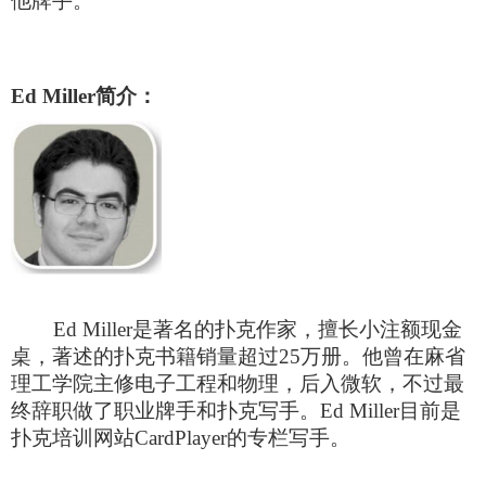
他牌手。
Ed Miller
简介：
Ed Miller
是著名的扑克作家，擅长小注额现金
桌，著述的扑克书籍销量超过25万册。他曾在麻省
理工学院主修电子工程和物理，后入微软，不过最
终辞职做了职业牌手和扑克写手。Ed Miller目前是
扑克培训网站CardPlayer的专栏写手。