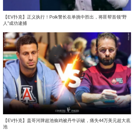
【EV扑克】正义执行！Polk警长在单挑中胜出，将匪帮首领“野
人”成功逮捕
【EV扑克】盖哥河牌超池偷鸡被丹牛识破，痛失44万美元超大底
池