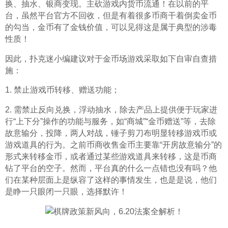
换、抽水、银商变现。主砍游戏内货币流通！在以前的平
台，虽然平台官方不回收，但是有着很多币商干着倒卖金币
的勾当，金币有了金钱价值，可以见得这是属于典型的涉毒
性质！
因此，扑克迷小编建议对于金币场游戏采取如下自审自查措
施：
1. 禁止游戏币转移、赠送功能；
2. 需禁止反向兑换，浮动抽水，除去产品上提供便于玩家进
行“上下分”操作的功能与服务，如“商城”“金币赠送”等，去除
故意输分，投降，两人对战，锤子剪刀布明显转移游戏币或
游戏道具的行为。之前币商收售金币主要靠“开房故意输分”的
形式来转移金币，或者通过某些游戏道具来转移，这是币商
钻了平台的空子。然而，平台真的什么一点错也没有吗？他
们在某种层面上是纵容了这样的事情发生，也是是说，他们
是睁一只眼闭一只眼，选择默许！