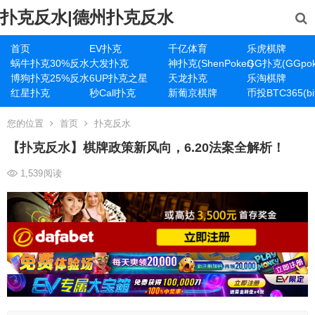
扑克反水|德州扑克反水
首页
EV扑克
千亿体育
乐虎棋牌
蜗牛扑克30%反水
大发扑克
神扑克(ShenPoker)
GG扑克(GGpok
博狗扑克25%反水
6UP扑克之星
天龙扑克
乐淘棋牌
红星扑克
秒Call扑克
新葡京棋牌
币投BTC365(bit
您的位置
首页
扑克反水
【扑克反水】棋牌政策新风向，6.20法案全解析！
1,539
阅读