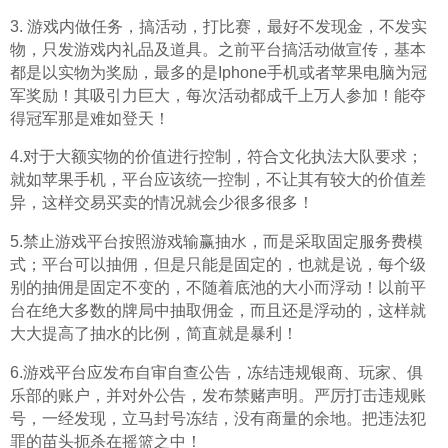
3. 游戏内做任务，搞活动，打比赛，最好不发现金，不发实
物，只发游戏内礼品及道具。之前平台搞活动做宣传，基本
都是以实物为奖励，最多的是Iphone手机或者苹果电脑为冠
军奖励！其吸引力巨大，每次活动都成千上万人参加！能夺
得冠军那是难如登天！
4.对于大额实物的价值进行控制，符合文化执法大队要求；
就如苹果手机，平台应该统一控制，不让其有较大的价值差
异，这样交易买卖的情况就会少很多很多！
5.禁止游戏平台按照游戏输赢抽水，而是采取固定服务费模
式；平台可以抽佣，但是只能是固定的，也就是说，每个级
别的抽佣是固定不变的，不随着底池的大小而浮动！以前平
台在绝大多数的牌局中抽取佣金，而且还是浮动的，这样就
大大提高了抽水的比例，简直就是暴利！
6.游戏平台应发布自审自查公告，冻结违规银商、玩家、俱
乐部的账户，并对外公告，发布禁赌声明。严厉打击违规账
号，一经发现，立马封号冻结，没有商量的余地。把违法犯
罪的苗头扼杀在摇篮之中！