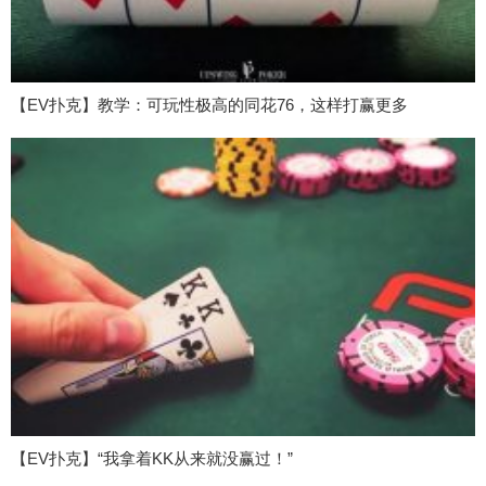
【EV扑克】教学：可玩性极高的同花76，这样打赢更多
【EV扑克】“我拿着KK从来就没赢过！”