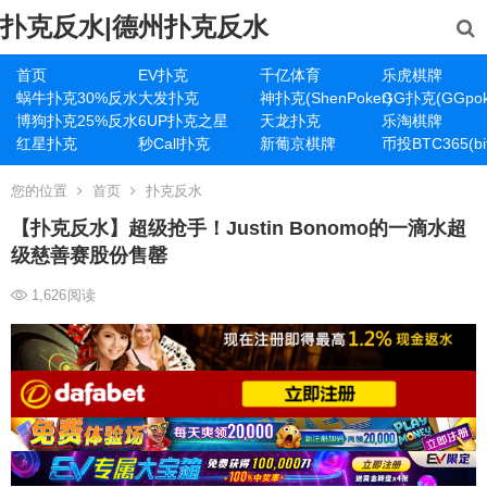
扑克反水|德州扑克反水
首页
EV扑克
千亿体育
乐虎棋牌
蜗牛扑克30%反水
大发扑克
神扑克(ShenPoker)
GG扑克(GGpok
博狗扑克25%反水
6UP扑克之星
天龙扑克
乐淘棋牌
红星扑克
秒Call扑克
新葡京棋牌
币投BTC365(bit
您的位置
首页
扑克反水
【扑克反水】超级抢手！Justin Bonomo的一滴水超
级慈善赛股份售罄
1,626
阅读