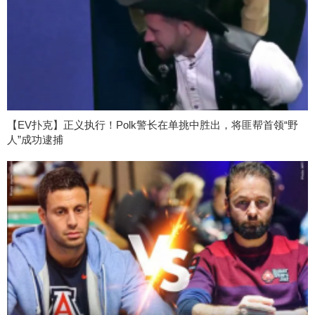
【EV扑克】正义执行！Polk警长在单挑中胜出，将匪帮首领“野
人”成功逮捕