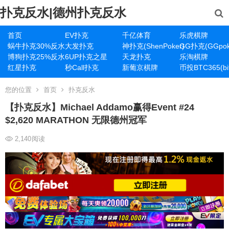
扑克反水|德州扑克反水
首页
EV扑克
千亿体育
乐虎棋牌
蜗牛扑克30%反水
大发扑克
神扑克(ShenPoker)
GG扑克(GGpok
博狗扑克25%反水
6UP扑克之星
天龙扑克
乐淘棋牌
红星扑克
秒Call扑克
新葡京棋牌
币投BTC365(bit
您的位置
首页
扑克反水
【扑克反水】Michael Addamo赢得Event #24
$2,620 MARATHON 无限德州冠军
2,140
阅读