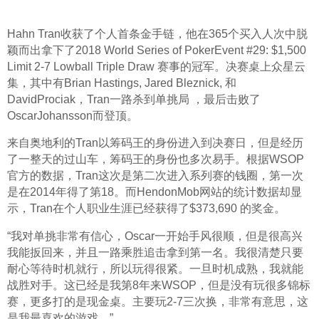
Hahn Tran收获了个人首条金手链，他在365个买入人次中脱
颖而出拿下了2018 World Series of PokerEvent #29: $1,500 
Limit 2-7 Lowball Triple Draw 赛事的冠军。决赛桌上众星云
集，其中有Brian Hastings, Jared Bleznick, 和
DavidProciak，Tran一路杀到单挑局 ，最后击败了
OscarJohansson而登顶。
来自奥地利的Tran以筹码王的身份进入到决赛日，但是经历
了一整天的过山车，筹码王的身份也多次易手。根据WSOP
官方的数据，Tran这次是第二次进入系列赛的钱圈，第一次
是在2014年得了第18。而HendonMob网站的统计数据却显
示，Tran在个人职业生涯已经获得了$373,690 的奖金。
“我对单挑非常有信心，Oscar一开始手风很顺，但是很高兴
我能扳回来，并且一路乘胜追击拿到第一名。我很清楚只要
耐心等待时机就行，所以玩得很紧。一旦时机成熟，我就能
战胜对手。这已经是我第8年来WSOP，但是没有玩很多锦标
赛，更多打的是现金桌。主要玩2-7三次换，非常有意思，这
是我最喜欢的游戏。”