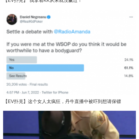
【EV扑克】“我拿着KK从来就没赢过！”
【EV扑克】这个女人太疯狂，丹牛直播中被吓到想请保镖