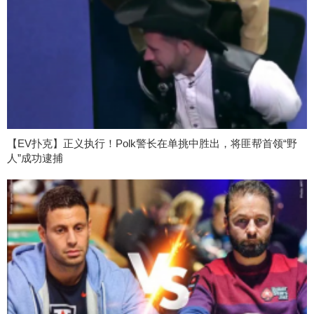
【EV扑克】正义执行！Polk警长在单挑中胜出，将匪帮首领“野
人”成功逮捕