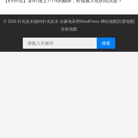
【EV扑克】拿A7撞上7-7-x的翻牌，价值最大化的玩法是？
© 2026
扑克反水|德州扑克反水
自豪地采用WordPress
网站地图
|
百度地图
|
谷歌地图
搜索