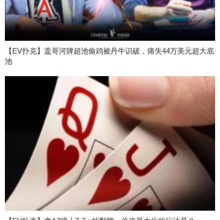
【EV扑克】盖哥河牌超池偷鸡被丹牛识破，痛失44万美元超大底
池