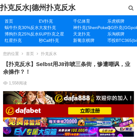
扑克反水|德州扑克反水
首页
EV扑克
千亿体育
乐虎棋牌
蜗牛扑克30%反水
大发扑克
神扑克(ShenPoker)
GG扑克(GGpok
博狗扑克25%反水
6UP扑克之星
天龙扑克
乐淘棋牌
红星扑克
秒Call扑克
新葡京棋牌
币投BTC365(bit
您的位置
首页
扑克反水
【扑克反水】​Selbst用J8诈唬三条街，惨遭嘲讽，业
余操作？！
1,558
阅读