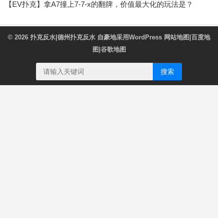
【EV扑克】拿A7撞上7-7-x的翻牌，价值最大化的玩法是？
© 2026
扑克反水|德州扑克反水
自豪地采用WordPress
网站地图
|
百度地
图
|
谷歌地图
搜索