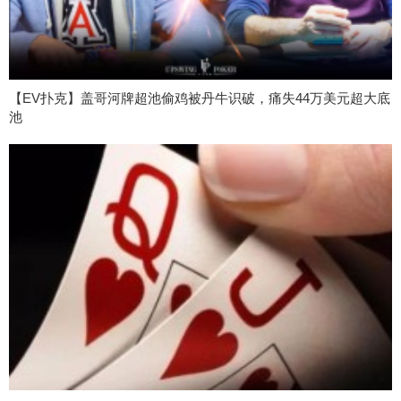
【EV扑克】盖哥河牌超池偷鸡被丹牛识破，痛失44万美元超大底
池