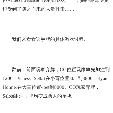
但Vanessa Selbsts昨晚的确这么干了，她的倒霉决定
也受到了随之而来的大量抨击……
我们来看看这手牌的具体游戏过程。
翻前，前面玩家弃牌，CO位置玩家率先加注到
1200，Vanessa Selbst在小盲位置3bet到3800，Ryan
Hohner在大盲位置4bet到8000。CO玩家弃牌，
Selbst跟注，牌局变成两人的单挑。