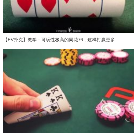
【EV扑克】教学：可玩性极高的同花76，这样打赢更多