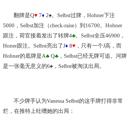
翻牌是Q
♥
7
2
♠
。Selbst过牌，Hohner下注
♦
5000，Selbst加注（check-raise）到16700。Hohner
跟注，荷官接着发出了转牌4
♣
。Selbst全压46900，
Honer跟注。Selbst亮出了J
8
♥
，只有一个J高，而
♦
Hohner的底牌是A
♣
Q
♣
，Selbst已经无牌可追。河牌
是一张毫无意义的6
♠
，Selbst被淘汰出局。
不少牌手认为Vanessa Selbst的这手牌打得非常
烂，在推特上吐嘈她的出局：