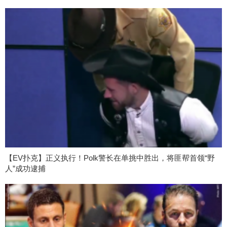
【EV扑克】正义执行！Polk警长在单挑中胜出，将匪帮首领“野
人”成功逮捕