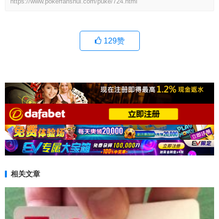
https://www.pokerfanshui.com/puke/724.html
129
赞
相关文章