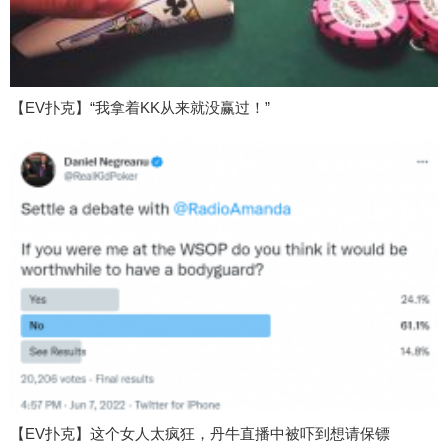
【EV扑克】“我拿着KK从来就没赢过！”
【EV扑克】这个女人太疯狂，丹牛直播中被吓到想请保镖