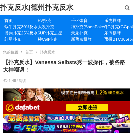
扑克反水|德州扑克反水
首页
EV扑克
千亿体育
乐虎棋牌
蜗牛扑克30%反水
大发扑克
神扑克(ShenPoker)
GG扑克(GGpok
博狗扑克25%反水
6UP扑克之星
天龙扑克
乐淘棋牌
红星扑克
秒Call扑克
新葡京棋牌
币投BTC365(bit
您的位置
首页
扑克反水
【扑克反水】Vanessa Selbsts秀一波操作，被各路
大神嘲讽！
1,487
阅读