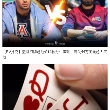
【EV扑克】盖哥河牌超池偷鸡被丹牛识破，痛失44万美元超大底
池