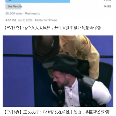
【EV扑克】这个女人太疯狂，丹牛直播中被吓到想请保镖
【EV扑克】正义执行！Polk警长在单挑中胜出，将匪帮首领“野