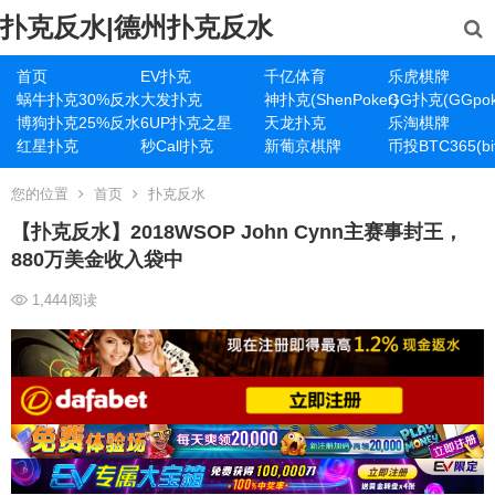
扑克反水|德州扑克反水
首页
EV扑克
千亿体育
乐虎棋牌
蜗牛扑克30%反水
大发扑克
神扑克(ShenPoker)
GG扑克(GGpok
博狗扑克25%反水
6UP扑克之星
天龙扑克
乐淘棋牌
红星扑克
秒Call扑克
新葡京棋牌
币投BTC365(bit
您的位置
首页
扑克反水
【扑克反水】2018WSOP John Cynn主赛事封王，
880万美金收入袋中
1,444
阅读