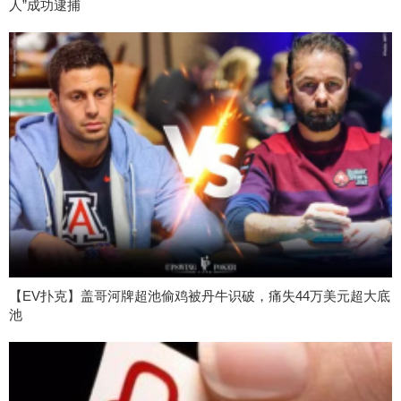
人”成功逮捕
【EV扑克】盖哥河牌超池偷鸡被丹牛识破，痛失44万美元超大底
池