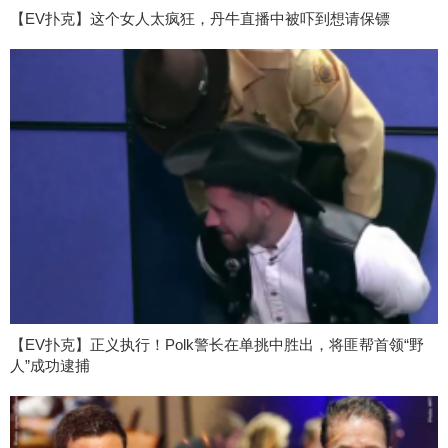
【EV扑克】这个女人太疯狂，丹牛直播中被吓到想请保镖
【EV扑克】正义执行！Polk警长在单挑中胜出，将匪帮首领“野
人”成功逮捕