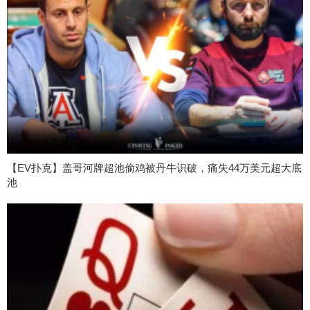
【EV扑克】盖哥河牌超池偷鸡被丹牛识破，痛失44万美元超大底
池