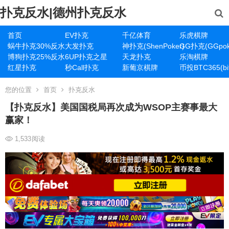
扑克反水|德州扑克反水
首页
EV扑克
千亿体育
乐虎棋牌
蜗牛扑克30%反水
大发扑克
神扑克(ShenPoker)
GG扑克(GGpok
博狗扑克25%反水
6UP扑克之星
天龙扑克
乐淘棋牌
红星扑克
秒Call扑克
新葡京棋牌
币投BTC365(bit
您的位置
首页
扑克反水
【扑克反水】​美国国税局再次成为WSOP主赛事最大
赢家！
1,533
阅读