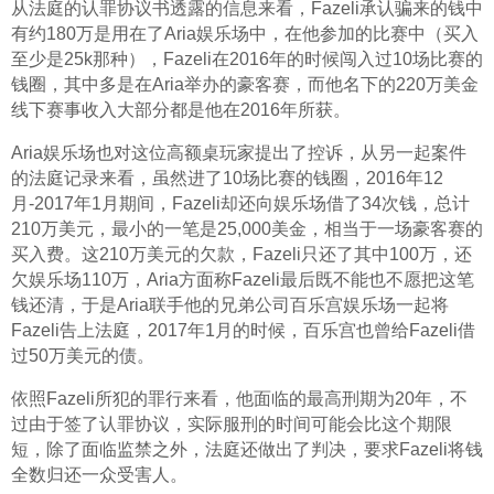
从法庭的认罪协议书透露的信息来看，Fazeli承认骗来的钱中
有约180万是用在了Aria娱乐场中，在他参加的比赛中（买入
至少是25k那种），Fazeli在2016年的时候闯入过10场比赛的
钱圈，其中多是在Aria举办的豪客赛，而他名下的220万美金
线下赛事收入大部分都是他在2016年所获。
Aria娱乐场也对这位高额桌玩家提出了控诉，从另一起案件
的法庭记录来看，虽然进了10场比赛的钱圈，2016年12
月-2017年1月期间，Fazeli却还向娱乐场借了34次钱，总计
210万美元，最小的一笔是25,000美金，相当于一场豪客赛的
买入费。这210万美元的欠款，Fazeli只还了其中100万，还
欠娱乐场110万，Aria方面称Fazeli最后既不能也不愿把这笔
钱还清，于是Aria联手他的兄弟公司百乐宫娱乐场一起将
Fazeli告上法庭，2017年1月的时候，百乐宫也曾给Fazeli借
过50万美元的债。
依照Fazeli所犯的罪行来看，他面临的最高刑期为20年，不
过由于签了认罪协议，实际服刑的时间可能会比这个期限
短，除了面临监禁之外，法庭还做出了判决，要求Fazeli将钱
全数归还一众受害人。