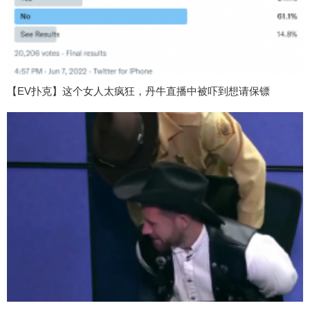
【EV扑克】这个女人太疯狂，丹牛直播中被吓到想请保镖