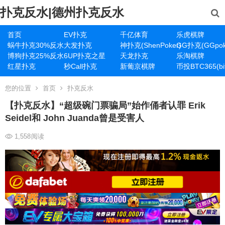
扑克反水|德州扑克反水
首页
EV扑克
千亿体育
乐虎棋牌
蜗牛扑克30%反水
大发扑克
神扑克(ShenPoker)
GG扑克(GGpok
博狗扑克25%反水
6UP扑克之星
天龙扑克
乐淘棋牌
红星扑克
秒Call扑克
新葡京棋牌
币投BTC365(bit
您的位置
首页
扑克反水
【扑克反水】“超级碗门票骗局”始作俑者认罪 Erik
Seidel和 John Juanda曾是受害人
1,558
阅读