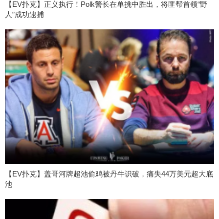
【EV扑克】正义执行！Polk警长在单挑中胜出，将匪帮首领“野
人”成功逮捕
【EV扑克】盖哥河牌超池偷鸡被丹牛识破，痛失44万美元超大底
池