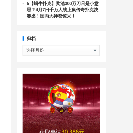
5
【蜗牛扑克】奖池300万刀只是小意
思？4月7日千万人线上疯传奇扑克决
赛桌！国内大神都惊呆！
归档
归
档