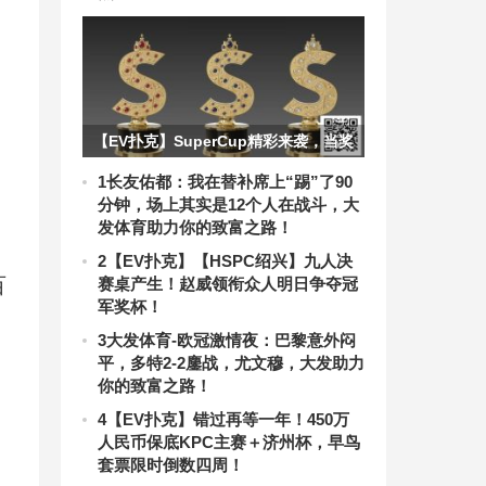
【EV扑克】SuperCup精彩来袭，当奖
杯与吉祥物成为情感纽带，见证智力运
1
长友佑都：我在替补席上“踢”了90
分钟，场上其实是12个人在战斗，大
动的魅力
发体育助力你的致富之路！
2
【EV扑克】【HSPC绍兴】九人决
百
赛桌产生！赵威领衔众人明日争夺冠
军奖杯！
3
大发体育-欧冠激情夜：巴黎意外闷
平，多特2-2鏖战，尤文穆，大发助力
你的致富之路！
4
【EV扑克】错过再等一年！450万
人民币保底KPC主赛＋济州杯，早鸟
套票限时倒数四周！