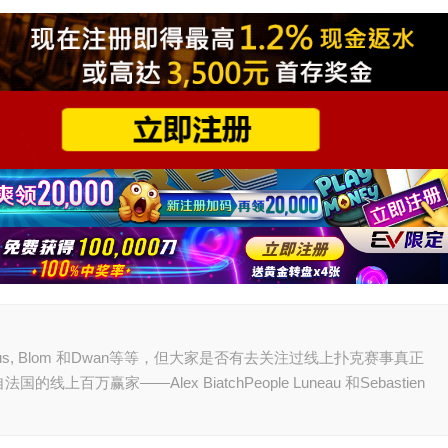
nius, Blom 和Dwan等等，但大家是否有去关注过线上扑克赛事真正
赢家——Alex BiatchPeople Luneau 和Sebastien