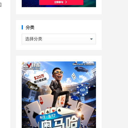
和
分类
分
类