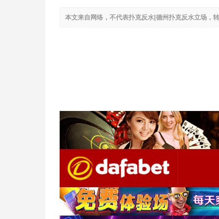
本文来自网络，不代表扑克反水|德州扑克反水立场，转载请注明出处：h