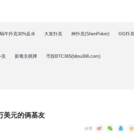
蜗牛扑克30%反水
大发扑克
神扑克(ShenPoker)
GG扑克(
扑克
新葡京棋牌
币投BTC365(bitou366.com)
万美元的俩基友