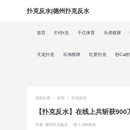
扑克反水|德州扑克反水
首页
EV扑克
千亿体育
乐虎棋牌
天龙扑克
乐淘棋牌
红星扑克
秒Call
您的位置
首页
扑克反水
【扑克反水】在线上共斩获900
作者:
德州扑克返水
1,984
阅读