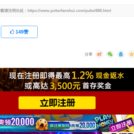
ttps://www.pokerfanshui.com/puke/888.html
149
赞