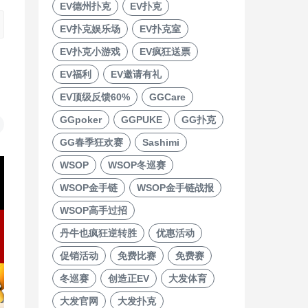
EV德州扑克
EV扑克
EV扑克娱乐场
EV扑克室
EV扑克小游戏
EV疯狂送票
EV福利
EV邀请有礼
EV顶级反馈60%
GGCare
GGpoker
GGPUKE
GG扑克
GG春季狂欢赛
Sashimi
WSOP
WSOP冬巡赛
WSOP金手链
WSOP金手链战报
WSOP高手过招
丹牛也疯狂逆转胜
优惠活动
促销活动
免费比赛
免费赛
冬巡赛
创造正EV
大发体育
大发官网
大发扑克