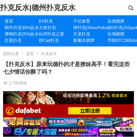
扑克反水|德州扑克反水
首页
EV扑克
千亿体育
乐虎棋牌
蜗牛扑克30%反水
大发扑克
神扑克(ShenPoker)
GG扑克(GGpok
博狗扑克25%反水
6UP扑克之星
天龙扑克
乐淘棋牌
红星扑克
秒Call扑克
新葡京棋牌
币投BTC365(bit
您的位置
首页
扑克反水
【扑克反水】原来玩德扑的才是撩妹高手！看完这些
七夕情话你酥了吗？
1,735
阅读