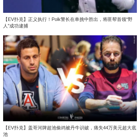
【EV扑克】正义执行！Polk警长在单挑中胜出，将匪帮首领“野
人”成功逮捕
【EV扑克】盖哥河牌超池偷鸡被丹牛识破，痛失44万美元超大底
池