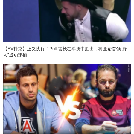
【EV扑克】正义执行！Polk警长在单挑中胜出，将匪帮首领“野
人”成功逮捕