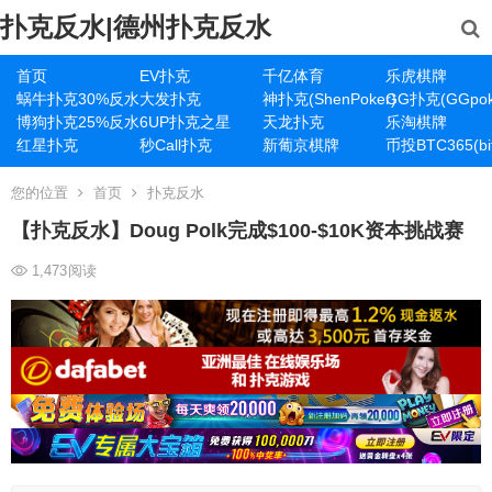
扑克反水|德州扑克反水
首页
EV扑克
千亿体育
乐虎棋牌
蜗牛扑克30%反水
大发扑克
神扑克(ShenPoker)
GG扑克(GGpok
博狗扑克25%反水
6UP扑克之星
天龙扑克
乐淘棋牌
红星扑克
秒Call扑克
新葡京棋牌
币投BTC365(bit
您的位置
首页
扑克反水
【扑克反水】Doug Polk完成$100-$10K资本挑战赛
1,473
阅读