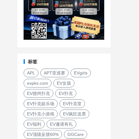
标签
APL
APT亚巡赛
EVgirls
evpks.com
EV女孩
EV德州扑克
EV扑克
EV扑克娱乐场
EV扑克室
EV扑克小游戏
EV疯狂送票
EV福利
EV邀请有礼
EV顶级反馈60%
GGCare