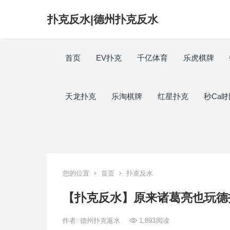
扑克反水|德州扑克反水
首页
EV扑克
千亿体育
乐虎棋牌
天龙扑克
乐淘棋牌
红星扑克
秒Call
您的位置
首页
扑克反水
【扑克反水】原来诸葛亮也玩德
作者:
德州扑克返水
1,893
阅读