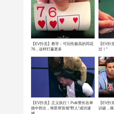
【EV扑克】教学：可玩性极高的同花
【EV扑
76，这样打赢更多
过！”
【EV扑克】正义执行！Polk警长在单
【EV扑
挑中胜出，将匪帮首领“野人”成功逮
识破，痛
捕