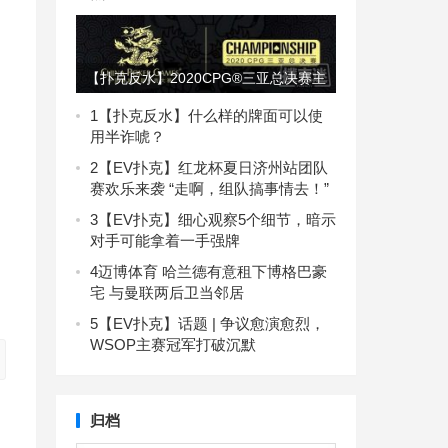
【扑克反水】2020CPG®三亚总决赛主
赛资格卡使用须知
1
【扑克反水】什么样的牌面可以使
用半诈唬？
2
【EV扑克】红龙杯夏日济州站团队
赛欢乐来袭 “走啊，组队搞事情去！”
3
【EV扑克】细心观察5个细节，暗示
对手可能拿着一手强牌
4
迈博体育 哈兰德有意租下博格巴豪
宅 与曼联两后卫当邻居
5
【EV扑克】话题 | 争议愈演愈烈，
WSOP主赛冠军打破沉默
归档