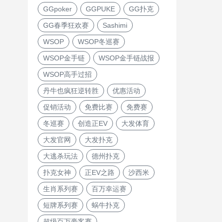
GGpoker
GGPUKE
GG扑克
GG春季狂欢赛
Sashimi
WSOP
WSOP冬巡赛
WSOP金手链
WSOP金手链战报
WSOP高手过招
丹牛也疯狂逆转胜
优惠活动
促销活动
免费比赛
免费赛
冬巡赛
创造正EV
大发体育
大发官网
大发扑克
大逃杀玩法
德州扑克
扑克女神
正EV之路
沙西米
生肖系列赛
百万幸运赛
短牌系列赛
蜗牛扑克
超级百万豪客赛