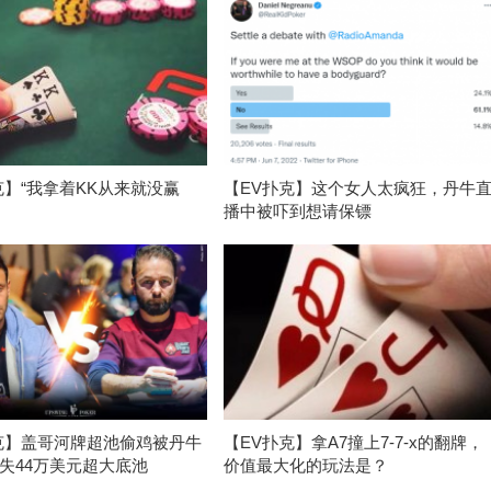
克】“我拿着KK从来就没赢
【EV扑克】这个女人太疯狂，丹牛
播中被吓到想请保镖
克】盖哥河牌超池偷鸡被丹牛
【EV扑克】拿A7撞上7-7-x的翻牌，
失44万美元超大底池
价值最大化的玩法是？