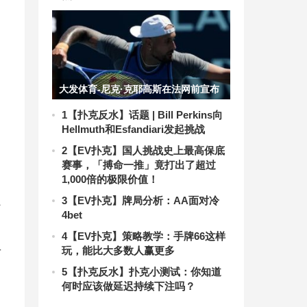
大发体育-尼克·克耶高斯在法网前宣布
重大消息，大发助力你的致富之路！
1
【扑克反水】话题 | Bill Perkins向
Hellmuth和Esfandiari发起挑战
2
【EV扑克】国人挑战史上最高保底
赛事，「搏命一推」竟打出了超过
1,000倍的极限价值！
强
3
【EV扑克】牌局分析：AA面对冷
4bet
4
【EV扑克】策略教学：手牌66这样
玩，能比大多数人赢更多
对
5
【扑克反水】​扑克小测试：你知道
何时应该做延迟持续下注吗？