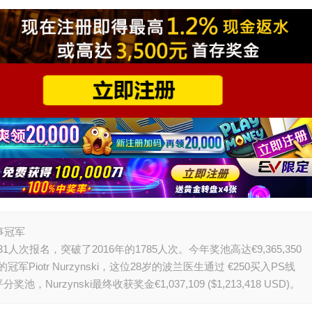
赛事冠军
1人次报名，突破了2016年的1785人次。今年奖池高达€9,365,350
的冠军Piotr Nurzynski，这位28岁的波兰医生通过 €250买入PS线
zynski最终收获奖金€1,037,109 ($1,213,418 USD)。