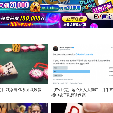
克】“我拿着KK从来就没赢
【EV扑克】这个女人太疯狂，丹牛
播中被吓到想请保镖