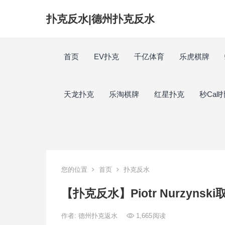
扑克反水|德州扑克反水
首页
EV扑克
千亿体育
乐虎棋牌
天龙扑克
乐淘棋牌
红星扑克
秒Call
您的位置
首页
扑克反水
【扑克反水】Piotr Nurzyns
作者:
德州扑克返水
1,665
阅读