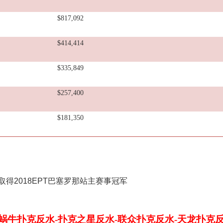
$817,092
$414,414
$335,849
$257,400
$181,350
-蜗牛扑克反水-扑克之星反水-联众扑克反水-天龙扑克