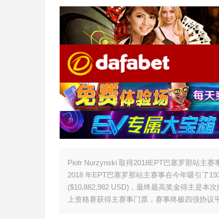
Piotr Nurzynski 取得2018EPT巴塞罗那站主
2018 年EPT巴塞罗那站主赛事在今年吸引了193
($10,882,982 USD)，最终最高奖金得主是本次
上资格赛获得主赛事门票，赛事终极四强协议平分奖池，Nur