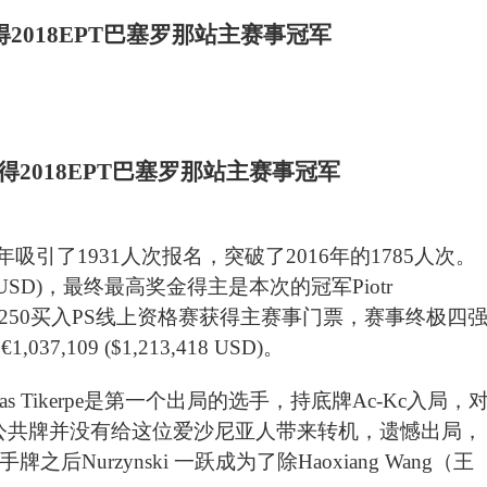
得2018EPT巴塞罗那站主赛事冠军
吸引了1931人次报名，突破了2016年的1785人次。
,982 USD)，最终最高奖金得主是本次的冠军Piotr
过 €250买入PS线上资格赛获得主赛事门票，赛事终极四
7,109 ($1,213,418 USD)。
as Tikerpe是第一个出局的选手，持底牌Ac-Kc入局，
台面上的公共牌并没有给这位爱沙尼亚人带来转机，遗憾出局，
。这手牌之后Nurzynski 一跃成为了除Haoxiang Wang（王