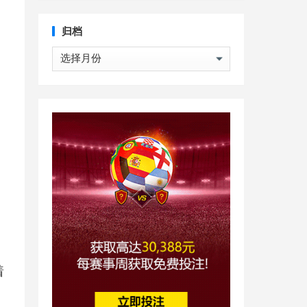
归档
归
档
着