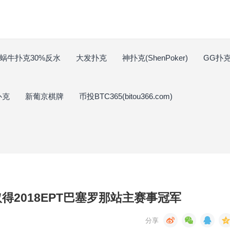
蜗牛扑克30%反水
大发扑克
神扑克(ShenPoker)
GG扑克(
扑克
新葡京棋牌
币投BTC365(bitou366.com)
ki取得2018EPT巴塞罗那站主赛事冠军