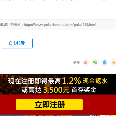
ttps://www.pokerfanshui.com/puke/983.html
143
赞