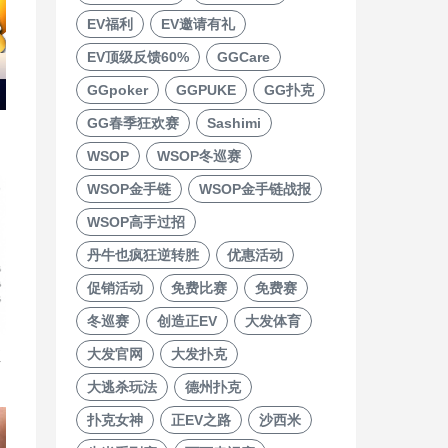
EV福利
EV邀请有礼
EV顶级反馈60%
GGCare
GGpoker
GGPUKE
GG扑克
GG春季狂欢赛
Sashimi
WSOP
WSOP冬巡赛
WSOP金手链
WSOP金手链战报
WSOP高手过招
丹牛也疯狂逆转胜
优惠活动
促销活动
免费比赛
免费赛
冬巡赛
创造正EV
大发体育
大发官网
大发扑克
直
大逃杀玩法
德州扑克
扑克女神
正EV之路
沙西米