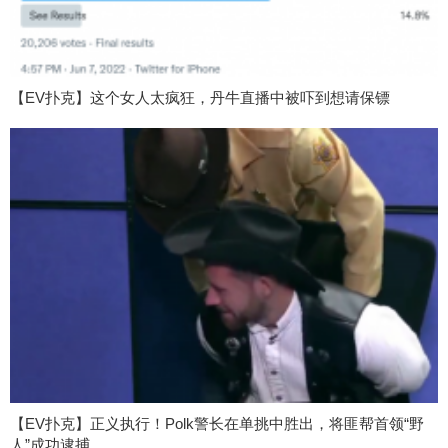
【EV扑克】这个女人太疯狂，丹牛直播中被吓到想请保镖
【EV扑克】正义执行！Polk警长在单挑中胜出，将匪帮首领“野
人”成功逮捕