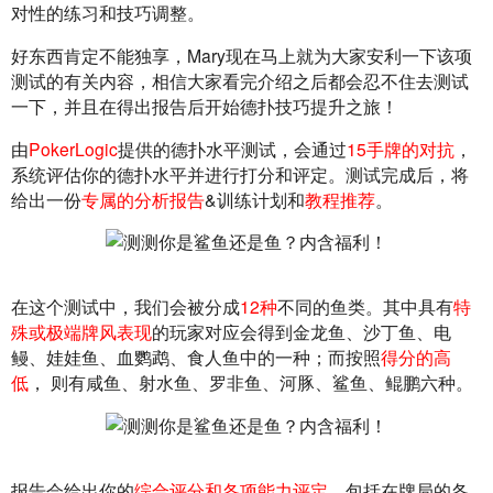
对性的练习和技巧调整。
好东西肯定不能独享，Mary现在马上就为大家安利一下该项
测试的有关内容，相信大家看完介绍之后都会忍不住去测试
一下，并且在得出报告后开始德扑技巧提升之旅！
由
PokerLogic
提供的德扑水平测试，会通过
15手牌的对抗
，
系统评估你的德扑水平并进行打分和评定。测试完成后，将
给出一份
专属的分析报告
&训练计划和
教程推荐
。
在这个测试中，我们会被分成
12种
不同的鱼类。其中具有
特
殊或极端牌风表现
的玩家对应会得到金龙鱼、沙丁鱼、电
鳗、娃娃鱼、血鹦鹉、食人鱼中的一种；而按照
得分的高
低
， 则有咸鱼、射水鱼、罗非鱼、河豚、鲨鱼、鲲鹏六种。
报告会给出你的
综合评分和各项能力评定
，包括在牌局的各