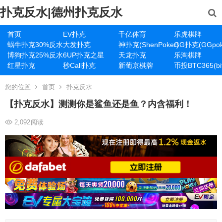
扑克反水|德州扑克反水
首页
EV扑克
千亿体育
乐虎棋牌
蜗牛扑克30%反水
大发扑克
神扑克(ShenPoker)
GG扑克(GGpok
博狗扑克25%反水
6UP扑克之星
天龙扑克
乐淘棋牌
红星扑克
秒Call扑克
新葡京棋牌
币投BTC365(bit
您的位置
首页
扑克反水
【扑克反水】测测你是鲨鱼还是鱼？内含福利！
2,092
阅读