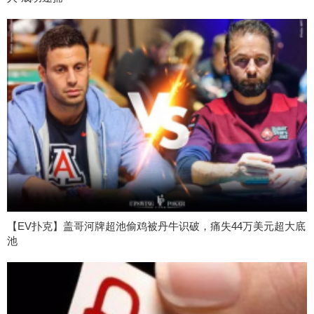
【EV扑克】盖哥河牌超池偷鸡被丹牛识破，痛失44万美元超大底
池