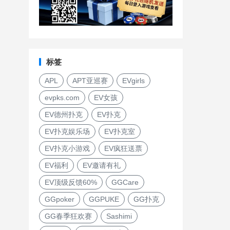
标签
APL
APT亚巡赛
EVgirls
evpks.com
EV女孩
EV德州扑克
EV扑克
EV扑克娱乐场
EV扑克室
EV扑克小游戏
EV疯狂送票
EV福利
EV邀请有礼
EV顶级反馈60%
GGCare
GGpoker
GGPUKE
GG扑克
GG春季狂欢赛
Sashimi