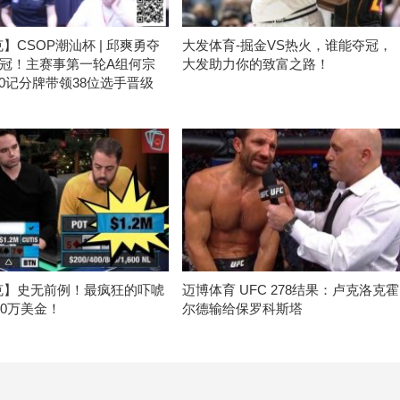
】CSOP潮汕杯 | 邱爽勇夺
大发体育-掘金VS热火，谁能夺冠，
冠！主赛事第一轮A组何宗
大发助力你的致富之路！
000记分牌带领38位选手晋级
克】史无前例！最疯狂的吓唬
迈博体育 UFC 278结果：卢克洛克霍
20万美金！
尔德输给保罗科斯塔