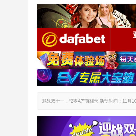
迎战双十一，“2零A7”嗨翻天 活动时间：11月