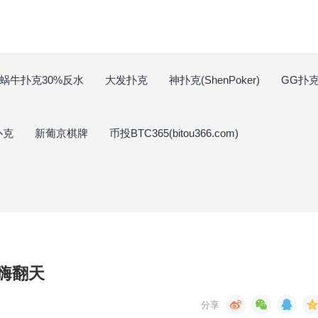
蜗牛扑克30%反水
大发扑克
神扑克(ShenPoker)
GG扑克(
扑克
新葡京棋牌
币投BTC365(bitou366.com)
”嗨翻天