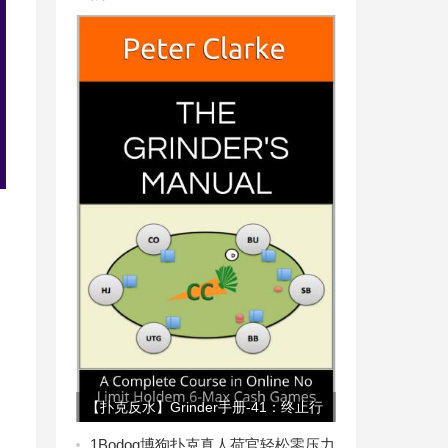
【扑克反水】Grinder手册-41：终止行
动场合-3
1
Bodog博狗扑克真人荷官轻松零压力