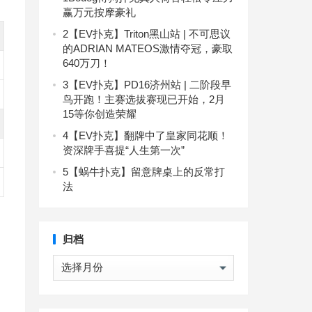
赢万元按摩豪礼
2
【EV扑克】Triton黑山站 | 不可思议
的ADRIAN MATEOS激情夺冠，豪取
640万刀！
3
【EV扑克】PD16济州站 | 二阶段早
鸟开跑！主赛选拔赛现已开始，2月
15等你创造荣耀
4
【EV扑克】翻牌中了皇家同花顺！
资深牌手喜提“人生第一次”
5
【蜗牛扑克】留意牌桌上的反常打
法
归档
归
档