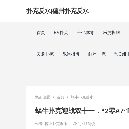
扑克反水|德州扑克反水
首页
EV扑克
千亿体育
乐虎棋牌
天龙扑克
乐淘棋牌
红星扑克
秒Call
您的位置
首页
蜗牛扑克反水
蜗牛扑克迎战双十一，“2零A7
作者:
德州扑克返水
1,714
阅读