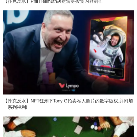
【扑克反水】Phil Hellmuth决定转身投资内容制作
【扑克反水】NFT狂潮下Tony G拍卖私人照片的数字版权,并附加
一系列福利!