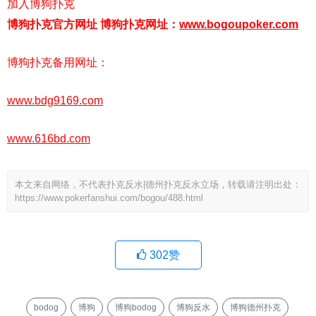
加入博狗扑克
博狗扑克官方网址
博狗扑克网址：
www.bogoupoker.com
博狗扑克备用网址：
www.bdg9169.com
www.616bd.com
本文来自网络，不代表扑克反水|德州扑克反水立场，转载请注明出处：
https://www.pokerfanshui.com/bogou/488.html
302
赞
bodog
博狗
博狗bodog
博狗反水
博狗德州扑克