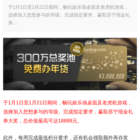
于1月1日至1月21日期间，畅玩娱乐场桌面及老虎机游戏，
选择加入您想参与的等级。完成指定要求，赢取苏宁现金礼
券…
于1月1日至1月21日期间，畅玩娱乐场桌面及老虎机游戏，
选择加入您想参与的等级。完成指定要求，赢取苏宁现金礼
券大奖，总价值最高可达18888元。
此外，每周完成最低积分要求，还有机会领取额外再存奖