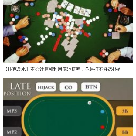
【扑克反水】不会计算和利用底池赔率，你是打不好德扑的