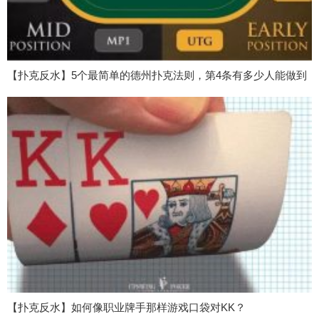
【扑克反水】5个最简单的德州扑克法则，第4条有多少人能做到
【扑克反水】如何像职业牌手那样游戏口袋对KK？